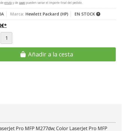
 de
envío
y de
pago
pueden variar el importe final del pedido.
0A
Marca:
Hewlett Packard (HP)
EN STOCK
0
€
*
Añadir a la cesta
LaserJet Pro MFP M277dw; Color LaserJet Pro MFP