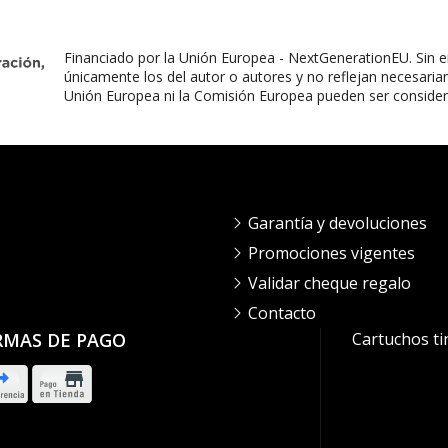
Financiado por la Unión Europea - NextGenerationEU. Sin e
únicamente los del autor o autores y no reflejan necesaria
Unión Europea ni la Comisión Europea pueden ser conside
Garantía y devoluciones
Promociones vigentes
Validar cheque regalo
Contacto
RMAS DE PAGO
Cartuchos ti