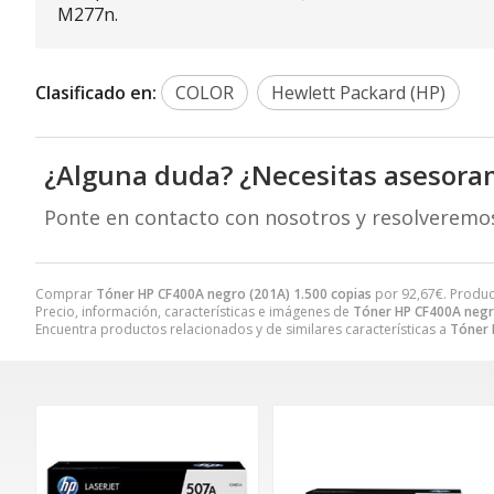
M277n.
Clasificado en:
COLOR
Hewlett Packard (HP)
¿Alguna duda? ¿Necesitas asesora
Ponte en contacto con nosotros y resolveremo
Comprar
Tóner HP CF400A negro (201A) 1.500 copias
por
92,67
€
. Produc
Precio, información, características e imágenes de
Tóner HP CF400A negr
Encuentra productos relacionados y de similares características a
Tóner 