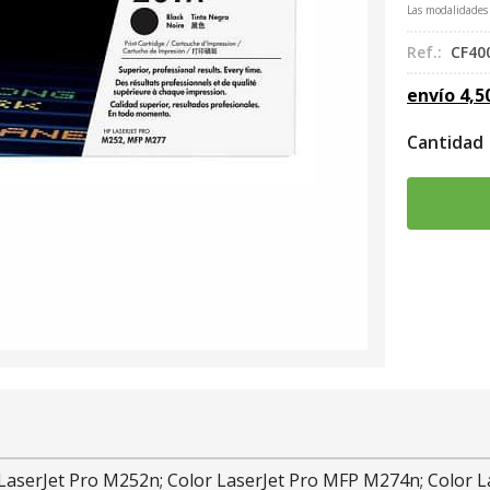
Las modalidades
Ref.:
CF40
envío
4,5
Cantidad
 LaserJet Pro M252n; Color LaserJet Pro MFP M274n; Color 