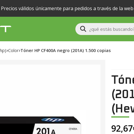
Precios válidos únicamente para pedidos a través de la web
Buscar
(hp)
color
Tóner HP CF400A negro (201A) 1.500 copias
Tón
(201
(Hew
92,67