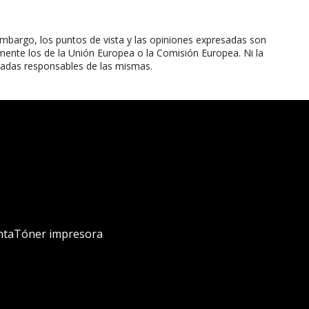
mbargo, los puntos de vista y las opiniones expresadas son
mente los de la Unión Europea o la Comisión Europea. Ni la
radas responsables de las mismas.
nta
Tóner impresora