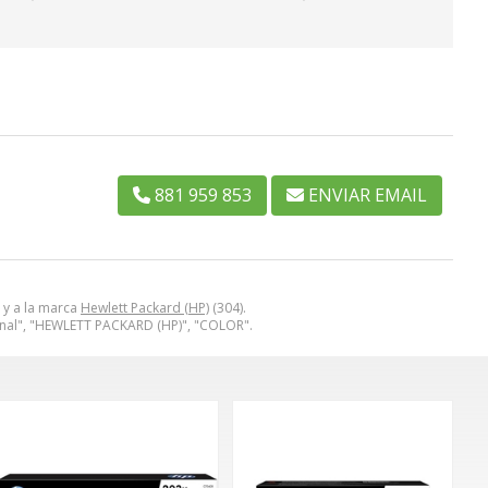
881 959 853
ENVIAR EMAIL
 y a la marca
Hewlett Packard (HP)
(304).
inal", "HEWLETT PACKARD (HP)", "COLOR".