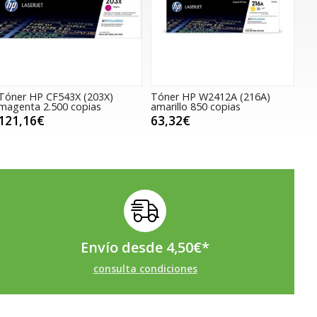
Tóner HP CF543X (203X)
Tóner HP W2412A (216A)
magenta 2.500 copias
amarillo 850 copias
121,16€
63,32€
Envío desde
4,50
€
*
consulta condiciones