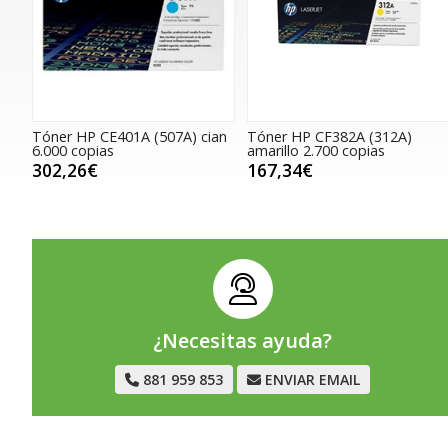
Tóner HP CE401A (507A) cian
Tóner HP CF382A (312A)
6.000 copias
amarillo 2.700 copias
302,26€
167,34€
¿Necesitas ayuda?
881 959 853
ENVIAR EMAIL