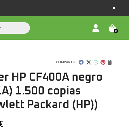
0
COMPARTIR:
er HP CF400A negro
A) 1.500 copias
lett Packard (HP))
€