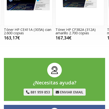
411A (305A) cian
Tóner HP CF382A (312A)
Tóner HP CF413
amarillo 2.700 copias
magenta 2.300 
167,34€
150,61€
¿Necesitas ayuda?
881 959 853
ENVIAR EMAIL