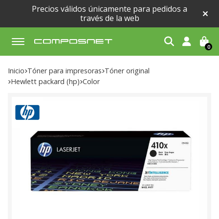
Precios válidos únicamente para pedidos a
través de la web
0
Buscar
Inicio
tóner para impresoras
tóner original
hewlett packard (hp)
color