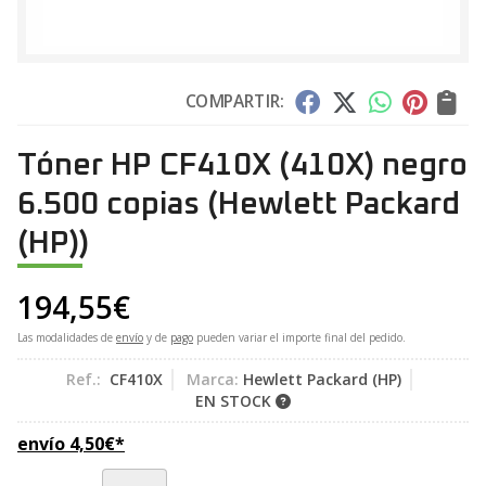
COMPARTIR:
Tóner HP CF410X (410X) negro
6.500 copias
(Hewlett Packard
(HP))
194,55
€
Las modalidades de
envío
y de
pago
pueden variar el importe final del pedido.
Ref.:
CF410X
Marca:
Hewlett Packard (HP)
EN STOCK
envío
4,50
€
*