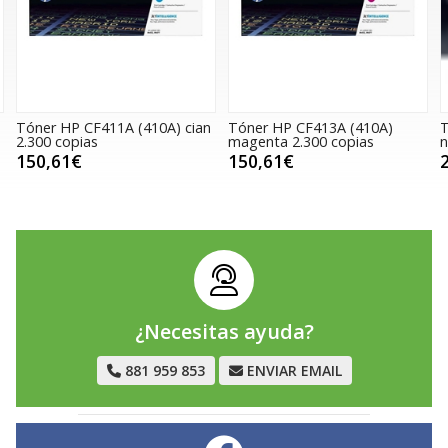
Tóner HP CF411A (410A) cian
Tóner HP CF413A (410A)
T
2.300 copias
magenta 2.300 copias
n
150,61€
150,61€
¿Necesitas ayuda?
881 959 853
ENVIAR EMAIL