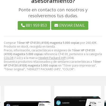
asesoramiento?
Ponte en contacto con nosotros y
resolveremos tus dudas.
881 959 853
ENVIAR EMAIL
Comprar
Tóner HP CF413X (410X) magenta 5.000 copias
por
260,43
€
.
Producto en stock, recogida en tienda.
Precio, información, características e imágenes de
Tóner HP CF413X
(410X) magenta 5.000 copias
referencia CF413X, pertenece a la categoría
COLOR
(122) y a la marca
Hewlett Packard (HP)
(304).
Encuentra productos relacionados y de similares características a
Tóner
HP CF413X (410X) magenta 5.000 copias
en "Tóner para impresoras",
"Tóner original", "HEWLETT PACKARD (HP)", "COLOR".