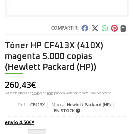
COMPARTIR:
Tóner HP CF413X (410X)
magenta 5.000 copias
(Hewlett Packard (HP))
260,43
€
Las modalidades de
envío
y de
pago
pueden variar el importe final del pedido.
Ref.:
CF413X
Marca:
Hewlett Packard (HP)
EN STOCK
envío
4,50
€
*