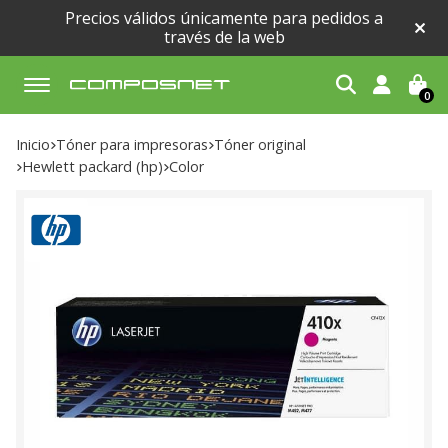
Precios válidos únicamente para pedidos a
través de la web
0
Buscar
Inicio
tóner para impresoras
tóner original
hewlett packard (hp)
color