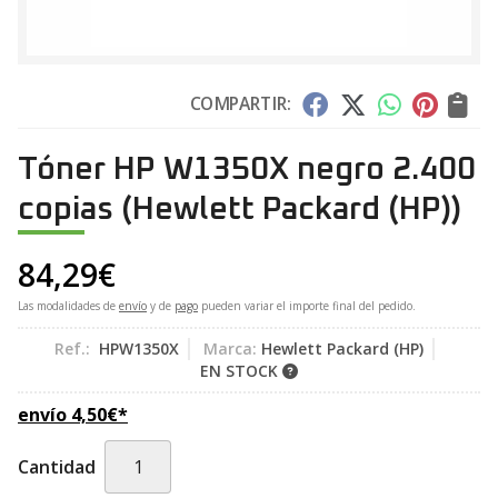
COMPARTIR:
Tóner HP W1350X negro 2.400
copias
(Hewlett Packard (HP))
84,29
€
Las modalidades de
envío
y de
pago
pueden variar el importe final del pedido.
Ref.:
HPW1350X
Marca:
Hewlett Packard (HP)
EN STOCK
envío
4,50
€
*
Cantidad