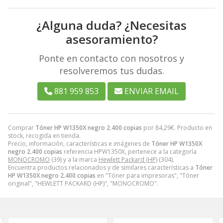
¿Alguna duda? ¿Necesitas
asesoramiento?
Ponte en contacto con nosotros y
resolveremos tus dudas.
881 959 853
ENVIAR EMAIL
Comprar
Tóner HP W1350X negro 2.400 copias
por
84,29
€
. Producto en
stock, recogida en tienda.
Precio, información, características e imágenes de
Tóner HP W1350X
negro 2.400 copias
referencia HPW1350X, pertenece a la categoría
MONOCROMO
(39) y a la marca
Hewlett Packard (HP)
(304).
Encuentra productos relacionados y de similares características a
Tóner
HP W1350X negro 2.400 copias
en "Tóner para impresoras", "Tóner
original", "HEWLETT PACKARD (HP)", "MONOCROMO".