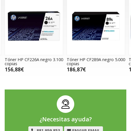
Tóner HP CF226A negro 3.100
Tóner HP CF289A negro 5.000
T
copias
copias
c
156,88€
186,87€
¿Necesitas ayuda?
881 959 853
ENVIAR EMAIL