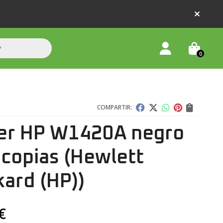
0
COMPARTIR:
er HP W1420A negro
 copias
(Hewlett
ard (HP))
€