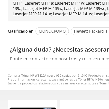
M111; LaserJet M111a; LaserJet M111w; LaserJet M1
139a; LaserJet MFP M 139w; LaserJet MFP M 139we; 
LaserJet MFP M 141a; LaserJet MFP M 141w; LaserJe
Clasificado en:
MONOCROMO
Hewlett Packard (H
¿Alguna duda? ¿Necesitas asesora
Ponte en contacto con nosotros y resolveremo
Comprar
Tóner HP W1420A negro 950 copias
por
51,91
€
. Producto en st
Precio, información, características e imágenes de
Tóner HP W1420A neg
Encuentra productos relacionados y de similares características a
Tóner 