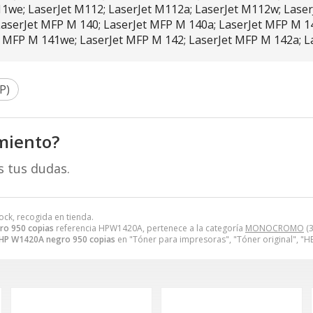
11we; LaserJet M112; LaserJet M112a; LaserJet M112w; Lase
LaserJet MFP M 140; LaserJet MFP M 140a; LaserJet MFP M 1
t MFP M 141we; LaserJet MFP M 142; LaserJet MFP M 142a; 
P)
miento?
s tus dudas.
ock, recogida en tienda.
ro 950 copias
referencia HPW1420A, pertenece a la categoría
MONOCROMO
(3
HP W1420A negro 950 copias
en "Tóner para impresoras", "Tóner original",