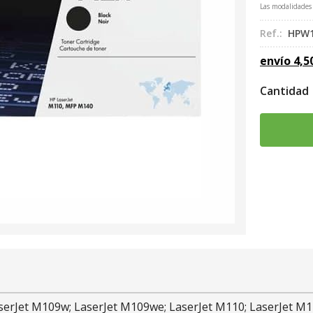
Las modalidades
Ref.:
HPW1
envío
4,5
Cantidad
aserJet M109w; LaserJet M109we; LaserJet M110; LaserJet M1