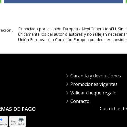
Financiado por la Unión Europea - NextGenerationEU. Sin e
únicamente los del autor o autores y no reflejan necesaria
Unión Europea ni la Comisión Europea pueden ser conside
Garantía y devoluciones
Promociones vigentes
Validar cheque regalo
Contacto
RMAS DE PAGO
Cartuchos ti