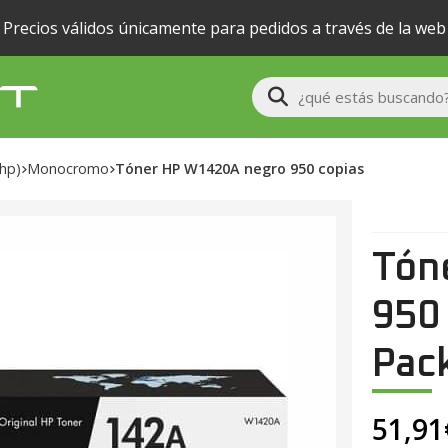
Precios válidos únicamente para pedidos a través de la web
Buscar
(hp)
monocromo
Tóner HP W1420A negro 950 copias
Tón
950
Pack
51,91