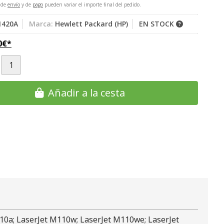
 de
envío
y de
pago
pueden variar el importe final del pedido.
420A
Marca:
Hewlett Packard (HP)
EN STOCK
0
€
*
Añadir a la cesta
10a; LaserJet M110w; LaserJet M110we; LaserJet