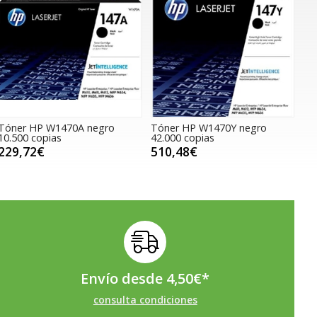
Tóner HP W1470A negro
Tóner HP W1470Y negro
10.500 copias
42.000 copias
229,72€
510,48€
Envío desde
4,50
€
*
consulta condiciones