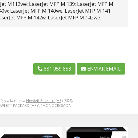
rJet M112we; LaserJet MFP M 139; LaserJet MFP M
40w; LaserJet MFP M 140we; LaserJet MFP M 141;
LaserJet MFP M 142w; LaserJet MFP M 142we.
881 959 853
ENVIAR EMAIL
9) y a la marca
Hewlett Packard (HP)
(304).
 "HEWLETT PACKARD (HP)", "MONOCROMO".