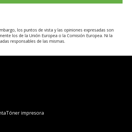
mbargo, los puntos de vista y las opiniones expresadas son
mente los de la Unión Europea o la Comisión Europea. Ni la
radas responsables de las mismas.
nta
Tóner impresora