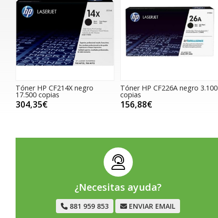
Tóner HP CF214X negro
Tóner HP CF226A negro 3.100
17.500 copias
copias
304,35€
156,88€
¿Necesitas ayuda?
881 959 853
ENVIAR EMAIL