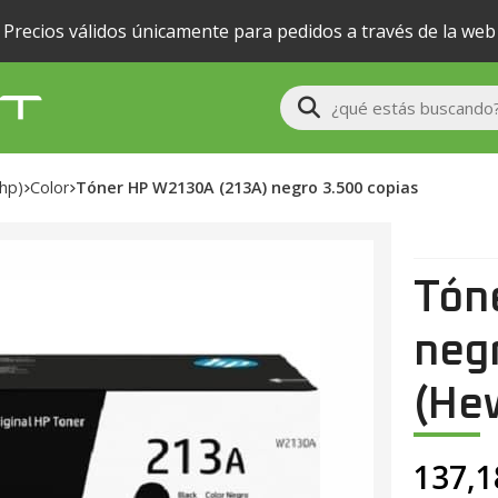
Precios válidos únicamente para pedidos a través de la web
Buscar
(hp)
color
Tóner HP W2130A (213A) negro 3.500 copias
Tón
neg
(Hew
137,1