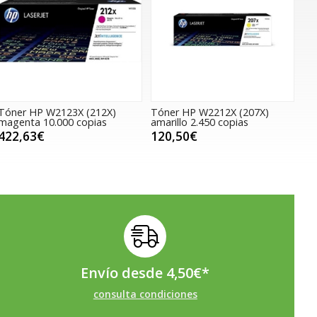
Tóner HP W2123X (212X)
Tóner HP W2212X (207X)
magenta 10.000 copias
amarillo 2.450 copias
422,63€
120,50€
Envío desde
4,50
€
*
consulta condiciones