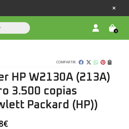
0
COMPARTIR:
er HP W2130A (213A)
ro 3.500 copias
lett Packard (HP))
8
€