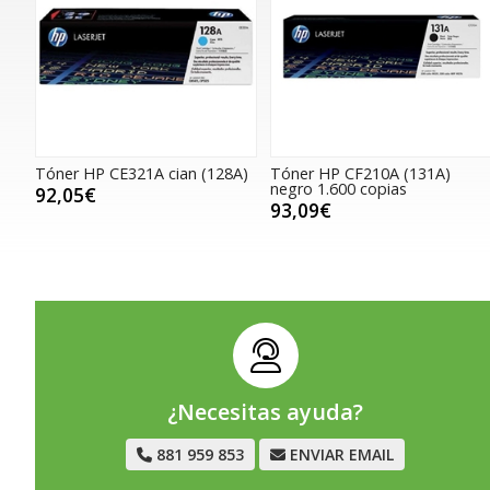
Tóner HP CE321A cian (128A)
Tóner HP CF210A (131A)
negro 1.600 copias
92,05€
93,09€
¿Necesitas ayuda?
881 959 853
ENVIAR EMAIL