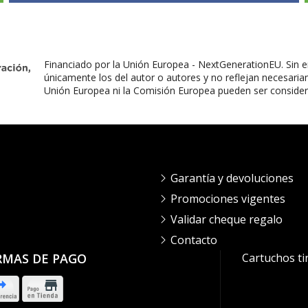
Financiado por la Unión Europea - NextGenerationEU. Sin e
únicamente los del autor o autores y no reflejan necesaria
Unión Europea ni la Comisión Europea pueden ser conside
Garantía y devoluciones
Promociones vigentes
Validar cheque regalo
Contacto
RMAS DE PAGO
Cartuchos ti