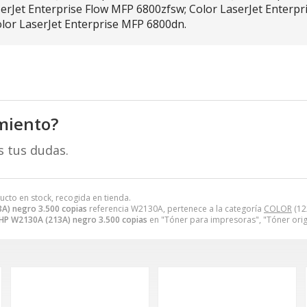
serJet Enterprise Flow MFP 6800zfsw; Color LaserJet Enterpr
olor LaserJet Enterprise MFP 6800dn.
miento?
s tus dudas.
ucto en stock, recogida en tienda.
A) negro 3.500 copias
referencia W2130A, pertenece a la categoría
COLOR
(12
HP W2130A (213A) negro 3.500 copias
en "Tóner para impresoras", "Tóner ori