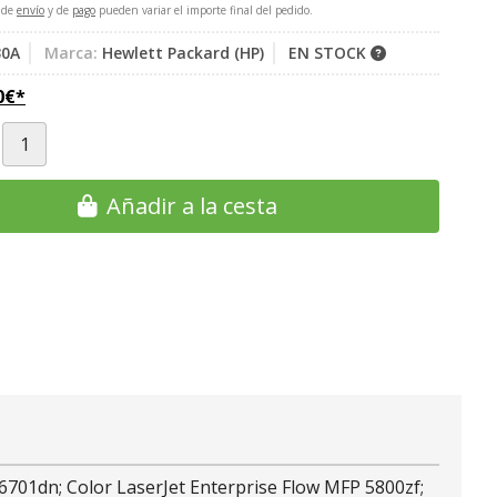
 de
envío
y de
pago
pueden variar el importe final del pedido.
0A
Marca:
Hewlett Packard (HP)
EN STOCK
0
€
*
Añadir a la cesta
 6701dn; Color LaserJet Enterprise Flow MFP 5800zf;