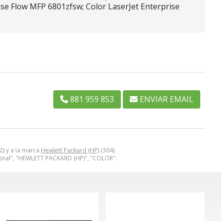
ise Flow MFP 6801zfsw; Color LaserJet Enterprise
881 959 853
ENVIAR EMAIL
2) y a la marca
Hewlett Packard (HP)
(304).
ginal", "HEWLETT PACKARD (HP)", "COLOR".