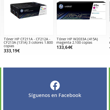
Tóner HP CF211A - CF212A -
Tóner HP W2033A (415A)
CF213A (131A) 3 colores 1.800
magenta 2.100 copias
copias
133,64€
333,19€
Síguenos en
Facebook