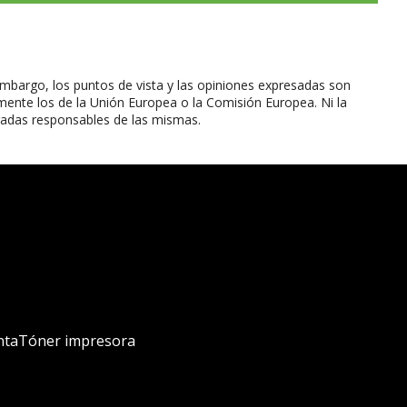
mbargo, los puntos de vista y las opiniones expresadas son
mente los de la Unión Europea o la Comisión Europea. Ni la
radas responsables de las mismas.
nta
Tóner impresora