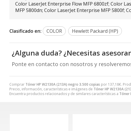
Color LaserJet Enterprise Flow MFP 6800zf; Color La
MFP 5800dn; Color LaserJet Enterprise MFP 5800f; C
Clasificado en:
COLOR
Hewlett Packard (HP)
¿Alguna duda? ¿Necesitas asesora
Ponte en contacto con nosotros y resolveremo
Comprar
Tóner HP W2130A (213A) negro 3.500 copias
por
137,18
€
. Prod
Precio, información, características e imágenes de
Tóner HP W2130A (213
Encuentra productos relacionados y de similares características a
Tóner 