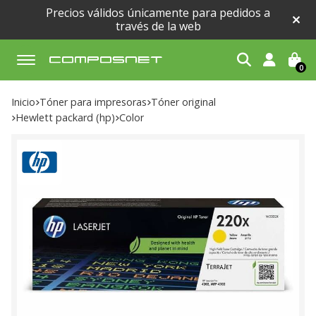
Precios válidos únicamente para pedidos a
través de la web
0
Buscar
Inicio
tóner para impresoras
tóner original
hewlett packard (hp)
color