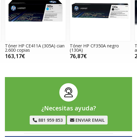
P CE411A (305A) cian
Tóner HP CF350A negro
Tóner HP W
pias
(130A)
amarillo 4.5
€
76,87€
256,14€
¿Necesitas ayuda?
881 959 853
ENVIAR EMAIL