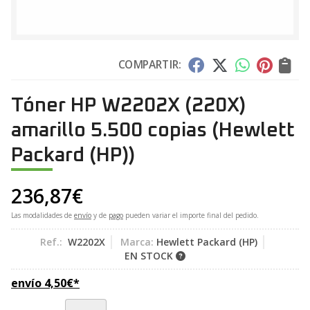
COMPARTIR:
Tóner HP W2202X (220X)
amarillo 5.500 copias
(Hewlett
Packard (HP))
236,87
€
Las modalidades de
envío
y de
pago
pueden variar el importe final del pedido.
Ref.:
W2202X
Marca:
Hewlett Packard (HP)
EN STOCK
envío
4,50
€
*