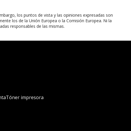
mbargo, los puntos de vista y las opiniones expresadas son
mente los de la Unión Europea o la Comisión Europea. Ni la
radas responsables de las mismas.
nta
Tóner impresora