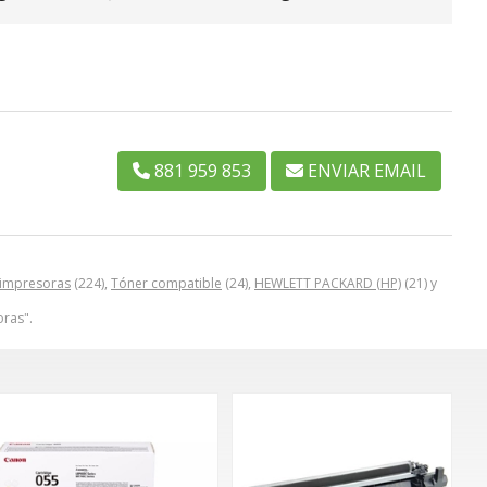
881 959 853
ENVIAR EMAIL
 impresoras
(224),
Tóner compatible
(24),
HEWLETT PACKARD (HP)
(21) y
ras".