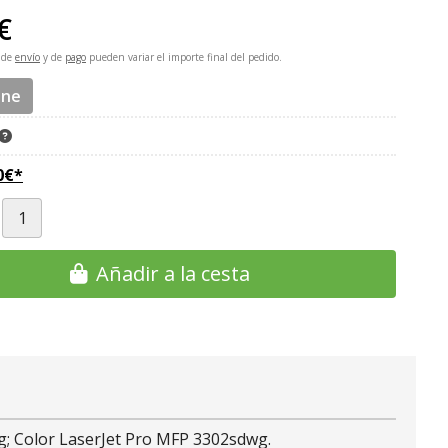
€
 de
envío
y de
pago
pueden variar el importe final del pedido.
ine
0
€
*
Añadir a la cesta
wg; Color LaserJet Pro MFP 3302sdwg.